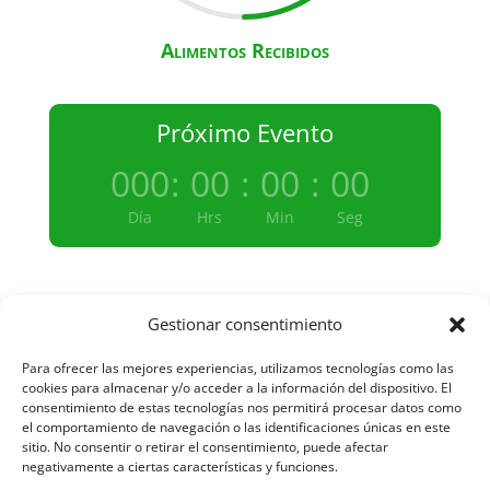
Alimentos Recibidos
Próximo Evento
000
:
00
:
00
:
00
Día
Hrs
Min
Seg
Gestionar consentimiento
Aviso Legal y Protección de Datos
Para ofrecer las mejores experiencias, utilizamos tecnologías como las
cookies para almacenar y/o acceder a la información del dispositivo. El
consentimiento de estas tecnologías nos permitirá procesar datos como
el comportamiento de navegación o las identificaciones únicas en este
Política de Cookies
sitio. No consentir o retirar el consentimiento, puede afectar
negativamente a ciertas características y funciones.