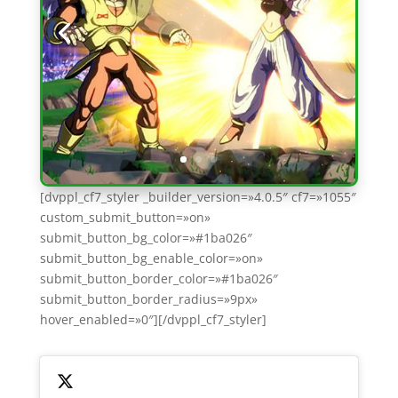
[dvppl_cf7_styler _builder_version=»4.0.5″ cf7=»1055″
custom_submit_button=»on»
submit_button_bg_color=»#1ba026″
submit_button_bg_enable_color=»on»
submit_button_border_color=»#1ba026″
submit_button_border_radius=»9px»
hover_enabled=»0″][/dvppl_cf7_styler]