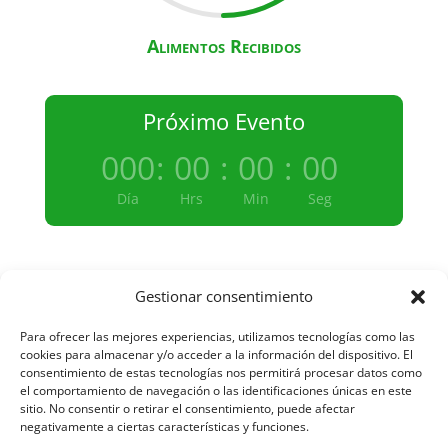
Alimentos Recibidos
Próximo Evento
000
:
00
:
00
:
00
Día
Hrs
Min
Seg
Gestionar consentimiento
Aviso Legal y Protección de Datos
Para ofrecer las mejores experiencias, utilizamos tecnologías como las
cookies para almacenar y/o acceder a la información del dispositivo. El
consentimiento de estas tecnologías nos permitirá procesar datos como
el comportamiento de navegación o las identificaciones únicas en este
Política de Cookies
sitio. No consentir o retirar el consentimiento, puede afectar
negativamente a ciertas características y funciones.