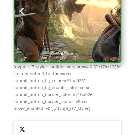
[dvppl_cf7_styler _builder_version=»4.0.5″ cf7=»1058″
custom_submit_button=»on»
submit_button_bg_color=»#1ba026″
submit_button_bg_enable_color=»on»
submit_button_border_color=»#1ba026″
submit_button_border_radius=»9px»
hover_enabled=»0″][/dvppl_cf7_styler]