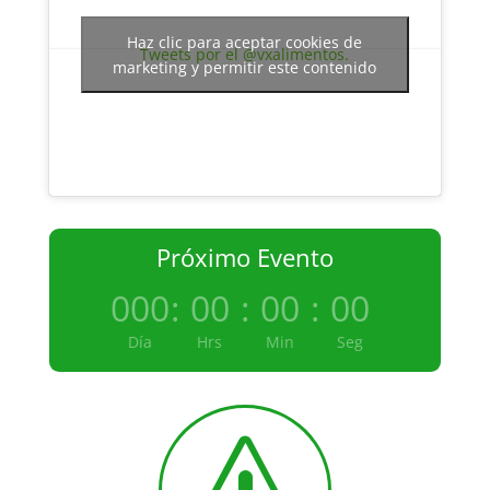
Haz clic para aceptar cookies de
Tweets por el @vxalimentos.
marketing y permitir este contenido
Próximo Evento
000
:
00
:
00
:
00
Día
Hrs
Min
Seg