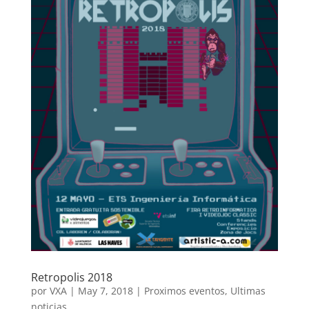
Retropolis 2018
por
VXA
|
May 7, 2018
|
Proximos eventos
,
Ultimas
noticias