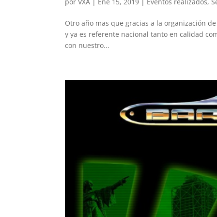
por
VXA
|
Ene 15, 2019
|
Eventos realizados
,
S
Otro año mas que gracias a la organización de
y ya es referente nacional tanto en calidad c
con nuestro...