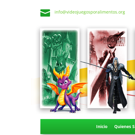

info@videojuegosporalimentos.org
Inicio
Quienes 