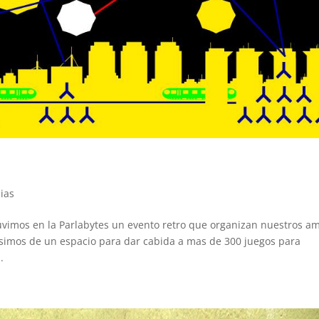
cias
uvimos en la Parlabytes un evento retro que organizan nuestros a
pusimos de un espacio para dar cabida a mas de 300 juegos para
.