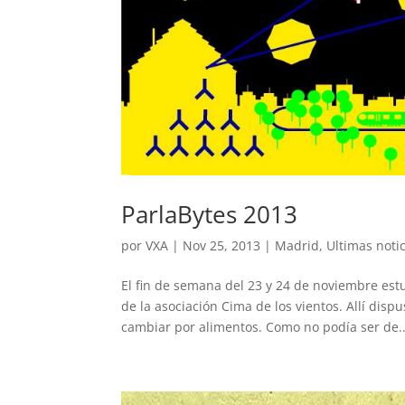
ParlaBytes 2013
por
VXA
|
Nov 25, 2013
|
Madrid
,
Ultimas noti
El fin de semana del 23 y 24 de noviembre est
de la asociación Cima de los vientos. Allí dis
cambiar por alimentos. Como no podía ser de..