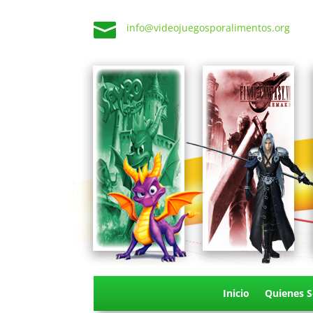

info@videojuegosporalimentos.org
Inicio
Quienes 