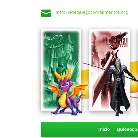

info@videojuegosporalimentos.org
Inicio
Quienes 