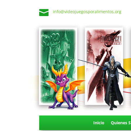

info@videojuegosporalimentos.org
Inicio
Quienes 