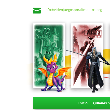

info@videojuegosporalimentos.org
Inicio
Quienes 