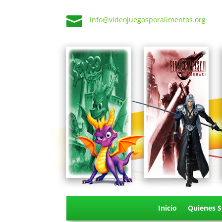

info@videojuegosporalimentos.org
Inicio
Quienes 