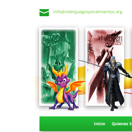

info@videojuegosporalimentos.org
Inicio
Quienes 