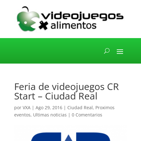
Feria de videojuegos CR
Start – Ciudad Real
por
VXA
|
Ago 29, 2016
|
Ciudad Real
,
Proximos
eventos
,
Ultimas noticias
|
0 Comentarios