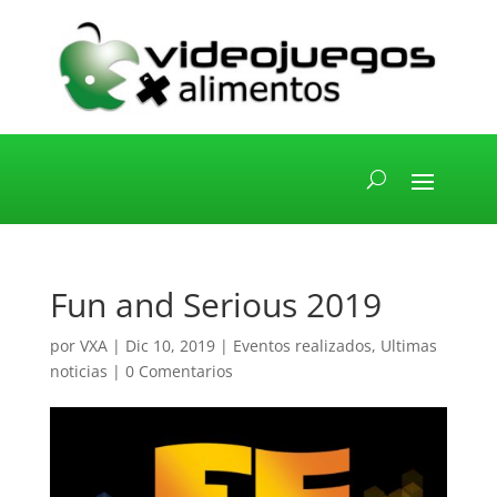
Fun and Serious 2019
por
VXA
|
Dic 10, 2019
|
Eventos realizados
,
Ultimas
noticias
|
0 Comentarios