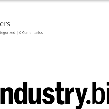
ers
tegorized
|
0 Comentarios