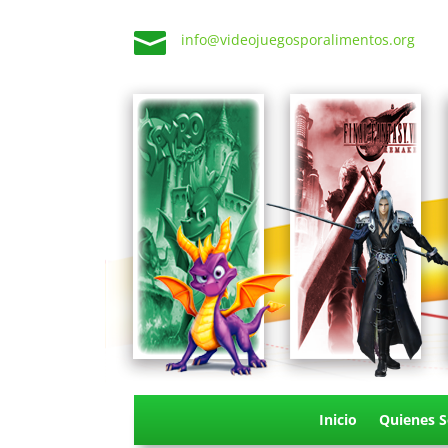

info@videojuegosporalimentos.org
Inicio
Quienes 