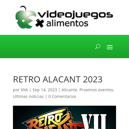
RETRO ALACANT 2023
por
VXA
|
Sep 14, 2023
|
Alicante
,
Proximos eventos
,
Ultimas noticias
|
0 Comentarios